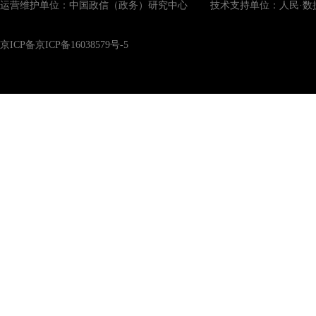
运营维护单位：中国政信（政务）研究中心 技术支持单位：人民·数
京ICP备京ICP备16038579号-5