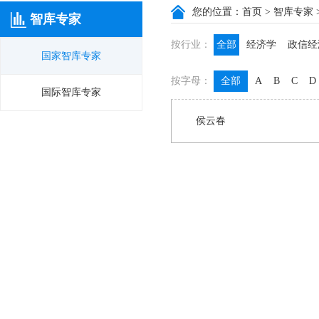
您的位置：
首页
>
智库专家
智库专家
按行业：
全部
经济学
政信经
国家智库专家
政信咨询
政信法律
按字母：
全部
A
B
C
D
膳食养生
名医西药
国际智库专家
侯云春