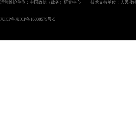
运营维护单位：中国政信（政务）研究中心 技术支持单位：人民·数
京ICP备京ICP备16038579号-5