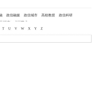
融
政信融媒
政信城市
高校教授
政信科研
列研究
书画艺术
T
U
V
W
X
Y
Z