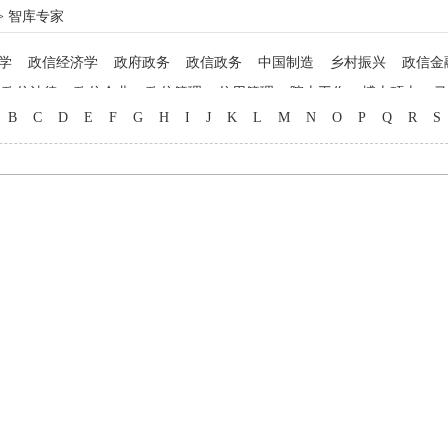
> 智库专家
学
政信经济学
政府政务
政信政务
中国制造
乡村振兴
政信金
政信法律
政信企业
政信管理
信用管理
院士工作
博士硕士
马
B
C
D
E
F
G
H
I
J
K
L
M
N
O
P
Q
R
S