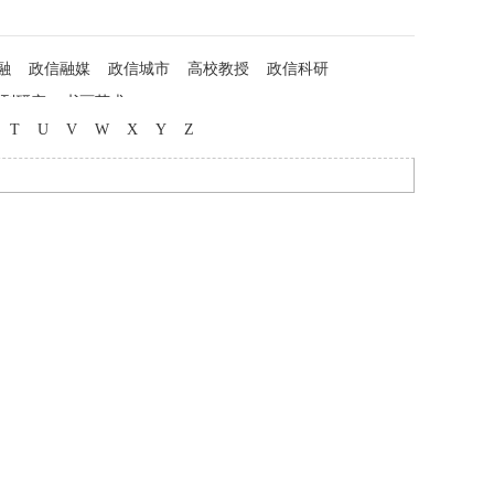
融
政信融媒
政信城市
高校教授
政信科研
列研究
书画艺术
T
U
V
W
X
Y
Z