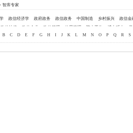
> 智库专家
学
政信经济学
政府政务
政信政务
中国制造
乡村振兴
政信金
政信法律
政信企业
政信管理
信用管理
院士工作
博士硕士
马
B
C
D
E
F
G
H
I
J
K
L
M
N
O
P
Q
R
S