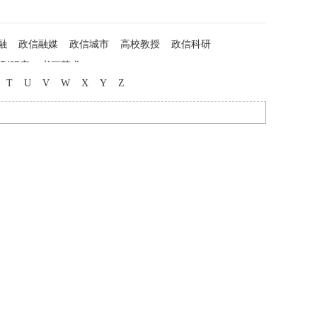
融
政信融媒
政信城市
高校教授
政信科研
列研究
书画艺术
T
U
V
W
X
Y
Z