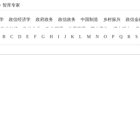
> 智库专家
学
政信经济学
政府政务
政信政务
中国制造
乡村振兴
政信金
政信法律
政信企业
政信管理
信用管理
院士工作
博士硕士
马
B
C
D
E
F
G
H
I
J
K
L
M
N
O
P
Q
R
S