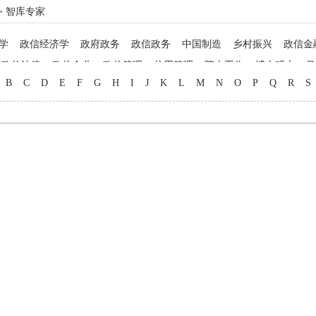
> 智库专家
学
政信经济学
政府政务
政信政务
中国制造
乡村振兴
政信金
政信法律
政信企业
政信管理
信用管理
院士工作
博士硕士
马
B
C
D
E
F
G
H
I
J
K
L
M
N
O
P
Q
R
S