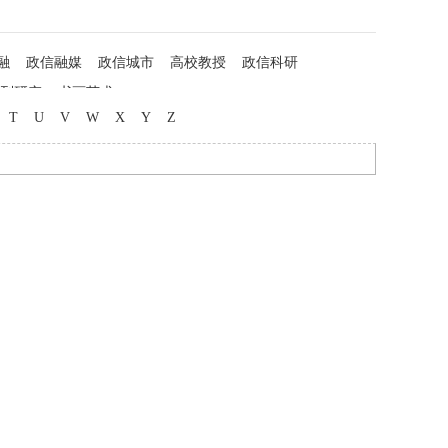
融
政信融媒
政信城市
高校教授
政信科研
列研究
书画艺术
T
U
V
W
X
Y
Z