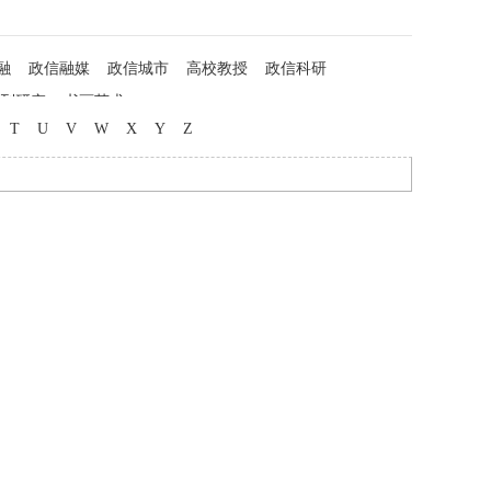
融
政信融媒
政信城市
高校教授
政信科研
列研究
书画艺术
T
U
V
W
X
Y
Z