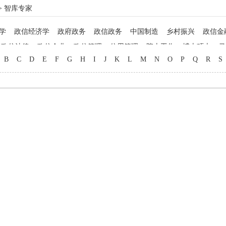
> 智库专家
学
政信经济学
政府政务
政信政务
中国制造
乡村振兴
政信金
政信法律
政信企业
政信管理
信用管理
院士工作
博士硕士
马
B
C
D
E
F
G
H
I
J
K
L
M
N
O
P
Q
R
S