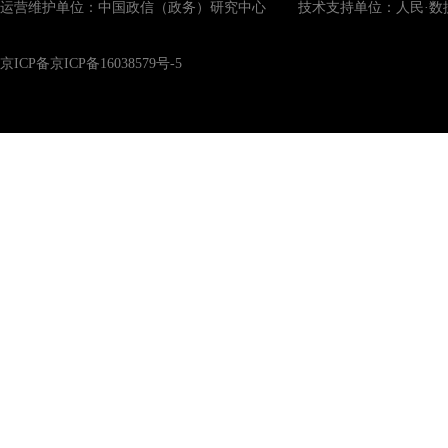
运营维护单位：中国政信（政务）研究中心 技术支持单位：人民·数
京ICP备京ICP备16038579号-5