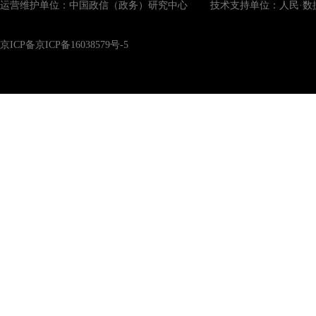
运营维护单位：中国政信（政务）研究中心 技术支持单位：人民·数
京ICP备京ICP备16038579号-5