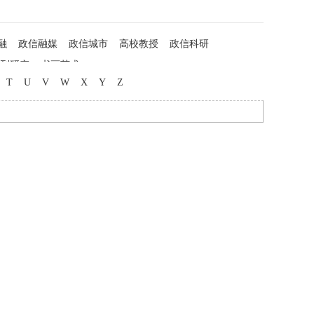
融
政信融媒
政信城市
高校教授
政信科研
列研究
书画艺术
T
U
V
W
X
Y
Z