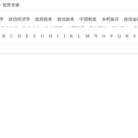
> 智库专家
学
政信经济学
政府政务
政信政务
中国制造
乡村振兴
政信金
政信法律
政信企业
政信管理
信用管理
院士工作
博士硕士
马
B
C
D
E
F
G
H
I
J
K
L
M
N
O
P
Q
R
S