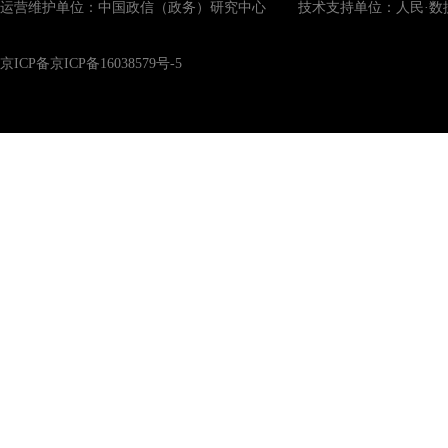
运营维护单位：中国政信（政务）研究中心 技术支持单位：人民·数
京ICP备京ICP备16038579号-5