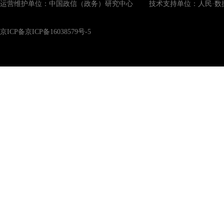
运营维护单位：中国政信（政务）研究中心 技术支持单位：人民·数
京ICP备京ICP备16038579号-5