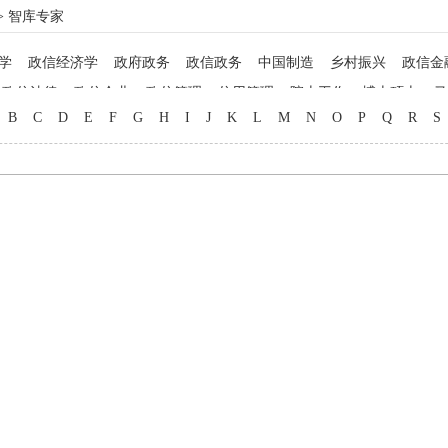
> 智库专家
学
政信经济学
政府政务
政信政务
中国制造
乡村振兴
政信金
政信法律
政信企业
政信管理
信用管理
院士工作
博士硕士
马
B
C
D
E
F
G
H
I
J
K
L
M
N
O
P
Q
R
S