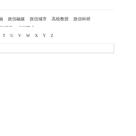
融
政信融媒
政信城市
高校教授
政信科研
列研究
书画艺术
T
U
V
W
X
Y
Z