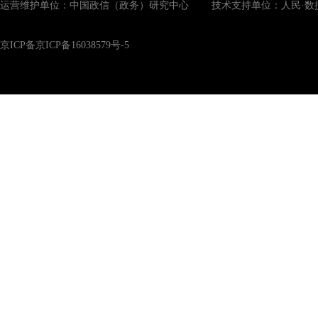
运营维护单位：中国政信（政务）研究中心 技术支持单位：人民·数
京ICP备京ICP备16038579号-5