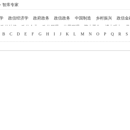
> 智库专家
学
政信经济学
政府政务
政信政务
中国制造
乡村振兴
政信金
政信法律
政信企业
政信管理
信用管理
院士工作
博士硕士
马
B
C
D
E
F
G
H
I
J
K
L
M
N
O
P
Q
R
S