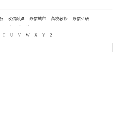
融
政信融媒
政信城市
高校教授
政信科研
列研究
书画艺术
T
U
V
W
X
Y
Z