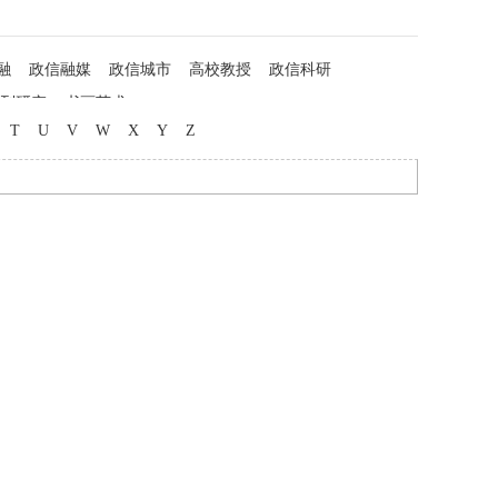
融
政信融媒
政信城市
高校教授
政信科研
列研究
书画艺术
T
U
V
W
X
Y
Z