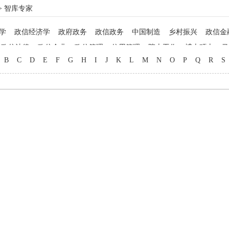
> 智库专家
学
政信经济学
政府政务
政信政务
中国制造
乡村振兴
政信金
政信法律
政信企业
政信管理
信用管理
院士工作
博士硕士
马
B
C
D
E
F
G
H
I
J
K
L
M
N
O
P
Q
R
S