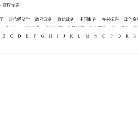
> 智库专家
学
政信经济学
政府政务
政信政务
中国制造
乡村振兴
政信金
政信法律
政信企业
政信管理
信用管理
院士工作
博士硕士
马
B
C
D
E
F
G
H
I
J
K
L
M
N
O
P
Q
R
S