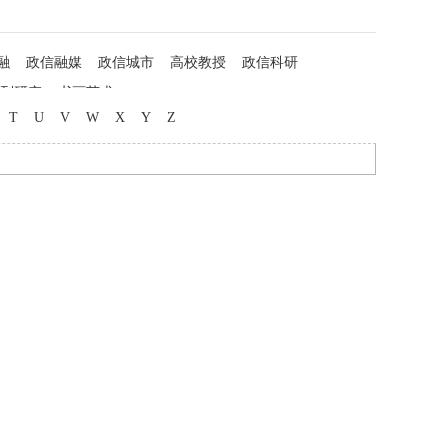
融
政信融媒
政信城市
高校教授
政信科研
列研究
书画艺术
T
U
V
W
X
Y
Z