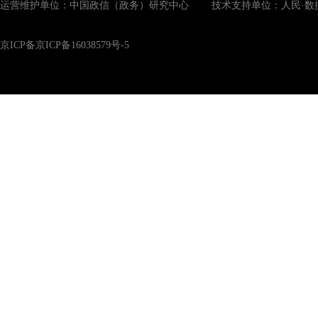
运营维护单位：中国政信（政务）研究中心 技术支持单位：人民·数
京ICP备京ICP备16038579号-5