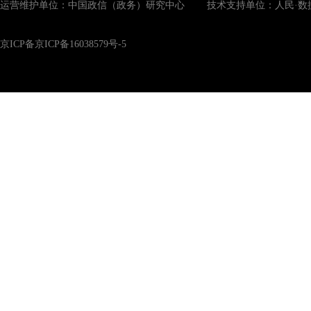
运营维护单位：中国政信（政务）研究中心 技术支持单位：人民·数
京ICP备京ICP备16038579号-5