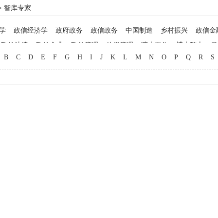
> 智库专家
学
政信经济学
政府政务
政信政务
中国制造
乡村振兴
政信金
政信法律
政信企业
政信管理
信用管理
院士工作
博士硕士
马
B
C
D
E
F
G
H
I
J
K
L
M
N
O
P
Q
R
S