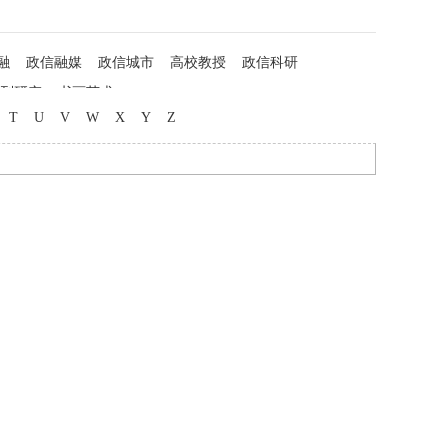
融
政信融媒
政信城市
高校教授
政信科研
列研究
书画艺术
T
U
V
W
X
Y
Z