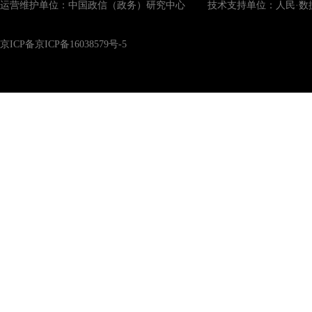
运营维护单位：中国政信（政务）研究中心 技术支持单位：人民·数
京ICP备京ICP备16038579号-5