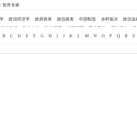
> 智库专家
学
政信经济学
政府政务
政信政务
中国制造
乡村振兴
政信金
政信法律
政信企业
政信管理
信用管理
院士工作
博士硕士
马
B
C
D
E
F
G
H
I
J
K
L
M
N
O
P
Q
R
S