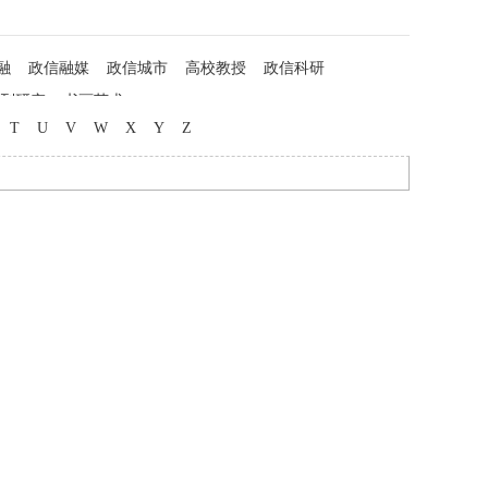
融
政信融媒
政信城市
高校教授
政信科研
列研究
书画艺术
T
U
V
W
X
Y
Z