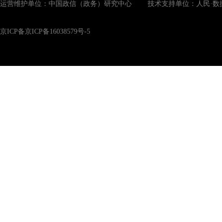
运营维护单位：中国政信（政务）研究中心 技术支持单位：人民·数
京ICP备京ICP备16038579号-5