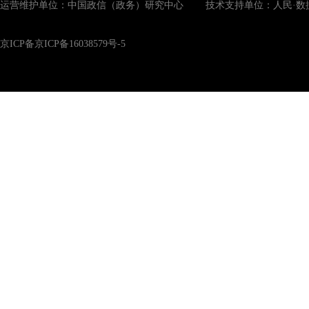
运营维护单位：中国政信（政务）研究中心 技术支持单位：人民·数
京ICP备京ICP备16038579号-5