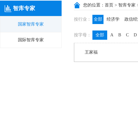
您的位置：
首页
>
智库专家
智库专家
按行业：
全部
经济学
政信经
国家智库专家
政信咨询
政信法律
按字母：
全部
A
B
C
D
膳食养生
名医西药
国际智库专家
王家福