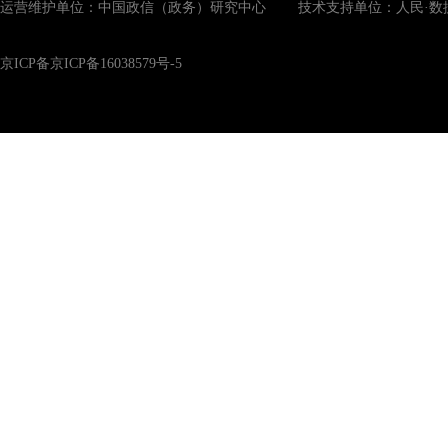
运营维护单位：中国政信（政务）研究中心 技术支持单位：人民·数
京ICP备京ICP备16038579号-5