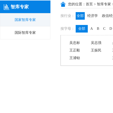
您的位置：
首页
>
智库专家
智库专家
按行业：
全部
经济学
政信经
国家智库专家
政信咨询
政信法律
按字母：
全部
A
B
C
D
膳食养生
名医西药
国际智库专家
吴忠标
吴志强
王正毅
王振民
王浦劬