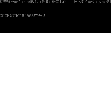
运营维护单位：中国政信（政务）研究中心 技术支持单位：人民·数
京ICP备京ICP备16038579号-5