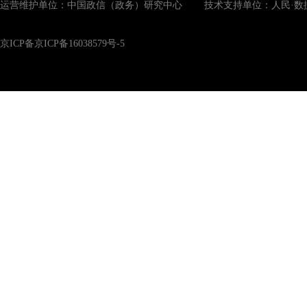
运营维护单位：中国政信（政务）研究中心 技术支持单位：人民·数
京ICP备京ICP备16038579号-5