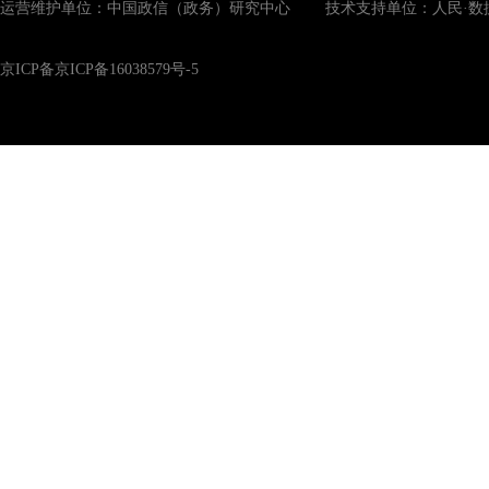
运营维护单位：中国政信（政务）研究中心 技术支持单位：人民·数
京ICP备京ICP备16038579号-5