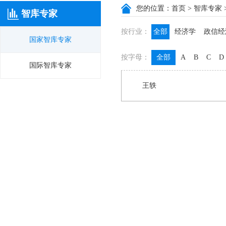
您的位置：
首页
>
智库专家
智库专家
按行业：
全部
经济学
政信经
国家智库专家
政信咨询
政信法律
按字母：
全部
A
B
C
D
膳食养生
名医西药
国际智库专家
王轶