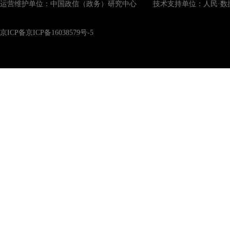
运营维护单位：中国政信（政务）研究中心 技术支持单位：人民·数
京ICP备京ICP备16038579号-5