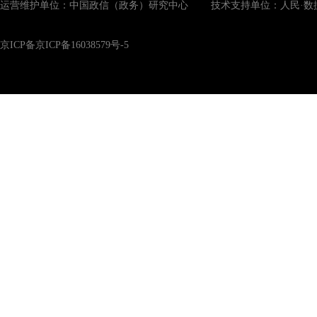
运营维护单位：中国政信（政务）研究中心 技术支持单位：人民·数
京ICP备京ICP备16038579号-5