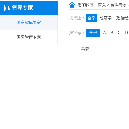
您的位置：
首页
>
智库专家
智库专家
按行业：
全部
经济学
政信经
国家智库专家
政信咨询
政信法律
按字母：
全部
A
B
C
D
膳食养生
名医西药
国际智库专家
马骏