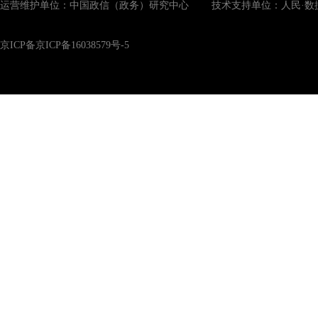
运营维护单位：中国政信（政务）研究中心 技术支持单位：人民·数
京ICP备京ICP备16038579号-5