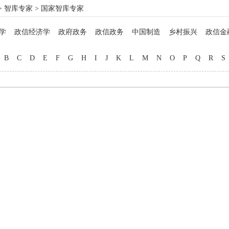
>
智库专家
> 国家智库专家
学
政信经济学
政府政务
政信政务
中国制造
乡村振兴
政信金
政信法律
政信企业
政信管理
信用管理
院士工作
博士硕士
马
B
C
D
E
F
G
H
I
J
K
L
M
N
O
P
Q
R
S
名医西药
非遗文化
中西厨师
地方美食
教育专家
品牌打造
自