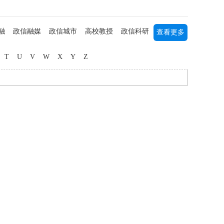
融
政信融媒
政信城市
高校教授
政信科研
查看更多
列研究
书画艺术
军事军旅
海归人才
中医中药
T
U
V
W
X
Y
Z
媒主播
社团公益
三农研究