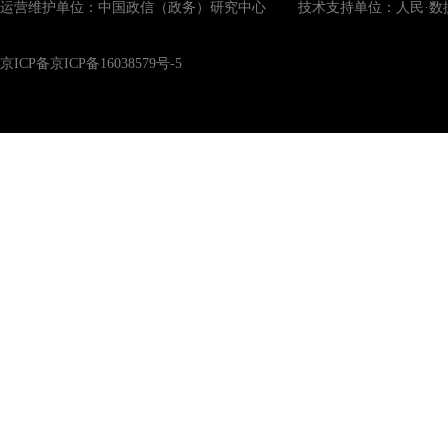
运营维护单位：中国政信（政务）研究中心 技术支持单位：人民·数
京ICP备京ICP备16038579号-5