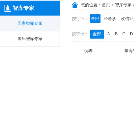
您的位置：
首页
>
智库专家
智库专家
按行业：
全部
经济学
政信经
国家智库专家
政信咨询
政信法律
按字母：
全部
A
B
C
D
膳食养生
名医西药
国际智库专家
倪峰
慕海