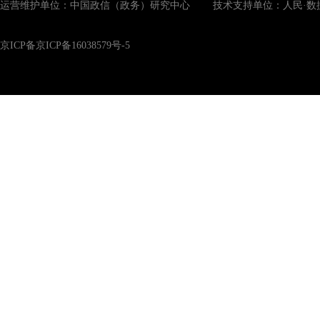
运营维护单位：中国政信（政务）研究中心 技术支持单位：人民·数
京ICP备京ICP备16038579号-5