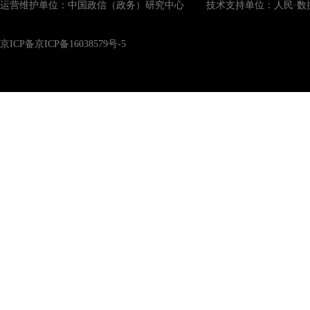
运营维护单位：中国政信（政务）研究中心 技术支持单位：人民·数
京ICP备京ICP备16038579号-5