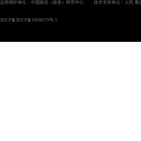
运营维护单位：中国政信（政务）研究中心 技术支持单位：人民·数
京ICP备京ICP备16038579号-5