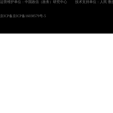
运营维护单位：中国政信（政务）研究中心 技术支持单位：人民·数
京ICP备京ICP备16038579号-5