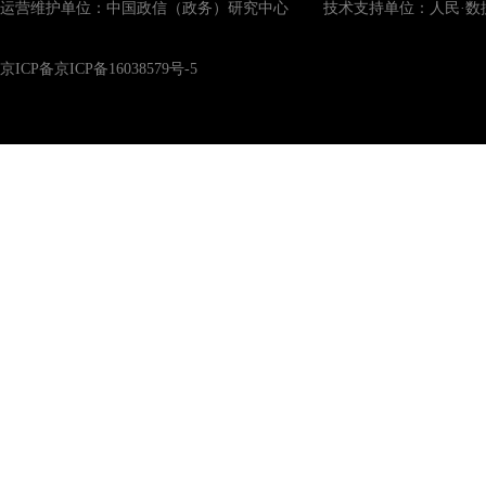
运营维护单位：中国政信（政务）研究中心 技术支持单位：人民·数
京ICP备京ICP备16038579号-5