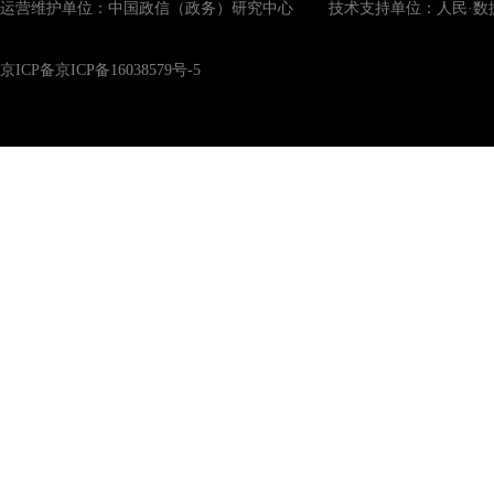
运营维护单位：中国政信（政务）研究中心 技术支持单位：人民·数
京ICP备京ICP备16038579号-5