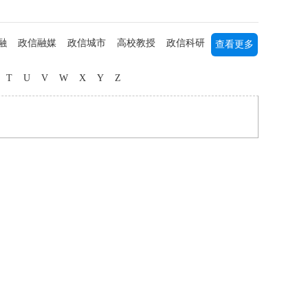
融
政信融媒
政信城市
高校教授
政信科研
查看更多
列研究
书画艺术
军事军旅
海归人才
中医中药
T
U
V
W
X
Y
Z
媒主播
社团公益
三农研究