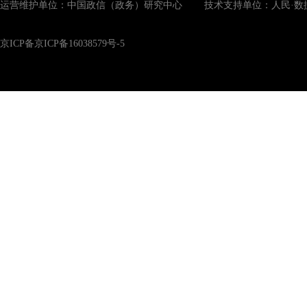
运营维护单位：中国政信（政务）研究中心 技术支持单位：人民·数
京ICP备京ICP备16038579号-5