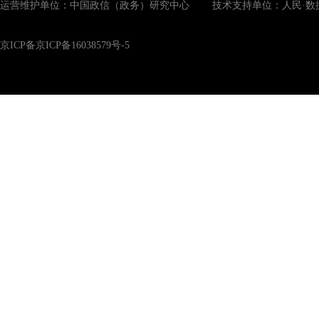
运营维护单位：中国政信（政务）研究中心 技术支持单位：人民·数
京ICP备京ICP备16038579号-5