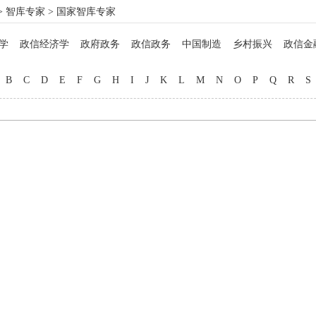
>
智库专家
> 国家智库专家
学
政信经济学
政府政务
政信政务
中国制造
乡村振兴
政信金
政信法律
政信企业
政信管理
信用管理
院士工作
博士硕士
马
B
C
D
E
F
G
H
I
J
K
L
M
N
O
P
Q
R
S
名医西药
非遗文化
中西厨师
地方美食
教育专家
品牌打造
自