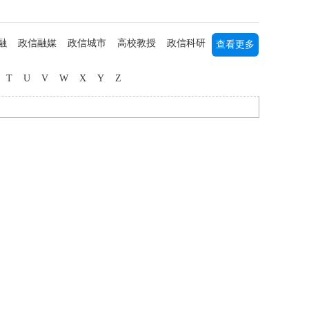
融
政信融媒
政信城市
高校教授
政信科研
查看更多
列研究
书画艺术
军事军旅
海归人才
中医中药
T
U
V
W
X
Y
Z
媒主播
社团公益
三农研究