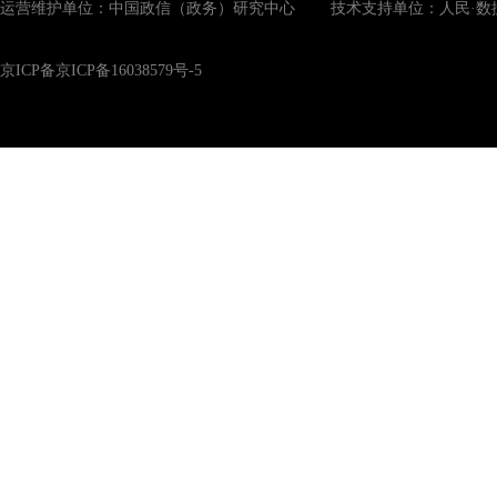
运营维护单位：中国政信（政务）研究中心 技术支持单位：人民·数
京ICP备京ICP备16038579号-5