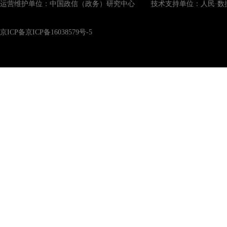
运营维护单位：中国政信（政务）研究中心 技术支持单位：人民·数
京ICP备京ICP备16038579号-5