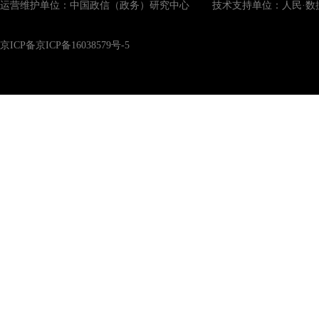
运营维护单位：中国政信（政务）研究中心 技术支持单位：人民·数
京ICP备京ICP备16038579号-5