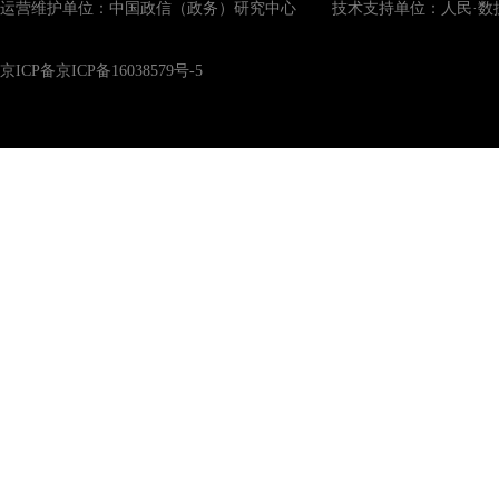
运营维护单位：中国政信（政务）研究中心 技术支持单位：人民·数
京ICP备京ICP备16038579号-5