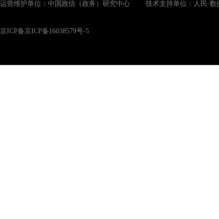
运营维护单位：中国政信（政务）研究中心 技术支持单位：人民·数
京ICP备京ICP备16038579号-5