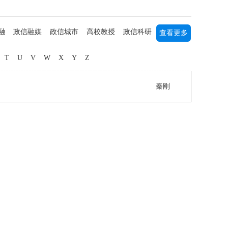
融
政信融媒
政信城市
高校教授
政信科研
查看更多
列研究
书画艺术
军事军旅
海归人才
中医中药
T
U
V
W
X
Y
Z
媒主播
社团公益
三农研究
秦刚