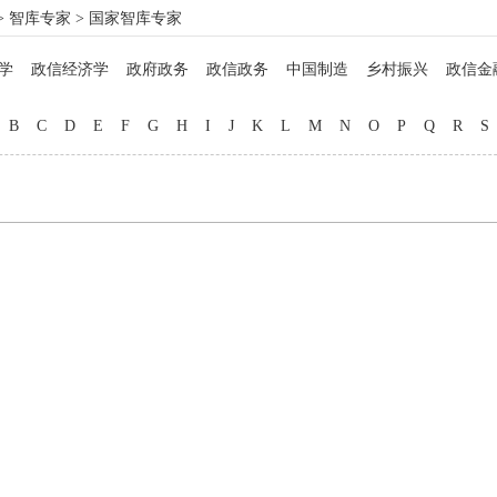
>
智库专家
> 国家智库专家
学
政信经济学
政府政务
政信政务
中国制造
乡村振兴
政信金
政信法律
政信企业
政信管理
信用管理
院士工作
博士硕士
马
B
C
D
E
F
G
H
I
J
K
L
M
N
O
P
Q
R
S
名医西药
非遗文化
中西厨师
地方美食
教育专家
品牌打造
自