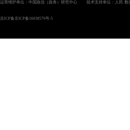
运营维护单位：中国政信（政务）研究中心 技术支持单位：人民·数
京ICP备京ICP备16038579号-5